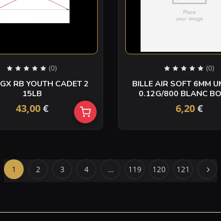
(0)
(0)
GX RB YOUTH CADET 2
BILLE AIR SOFT 6MM UMAREX
15LB
0.12G/80
43,00
€
6,20
€
1
2
3
4
…
119
120
121