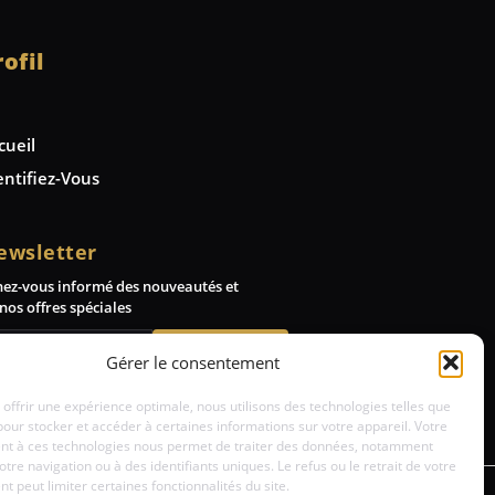
rofil
cueil
entifiez-Vous
ewsletter
nez-vous informé des nouveautés et
nos offres spéciales
Abonnez-vous
Gérer le consentement
 offrir une expérience optimale, nous utilisons des technologies telles que
pour stocker et accéder à certaines informations sur votre appareil. Votre
t à ces technologies nous permet de traiter des données, notamment
votre navigation ou à des identifiants uniques. Le refus ou le retrait de votre
 peut limiter certaines fonctionnalités du site.