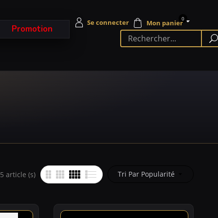
0
Promotion
Tri Par Popularité
 article (s)