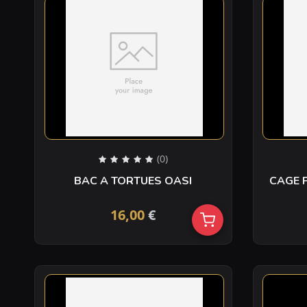
(0)
BAC A TORTUES OASI
CAGE 
16,00
€