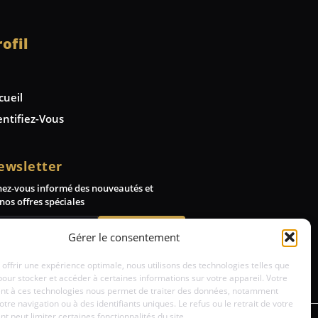
rofil
cueil
entifiez-Vous
ewsletter
nez-vous informé des nouveautés et
nos offres spéciales
Abonnez-vous
Gérer le consentement
 offrir une expérience optimale, nous utilisons des technologies telles que
pour stocker et accéder à certaines informations sur votre appareil. Votre
t à ces technologies nous permet de traiter des données, notamment
votre navigation ou à des identifiants uniques. Le refus ou le retrait de votre
 peut limiter certaines fonctionnalités du site.