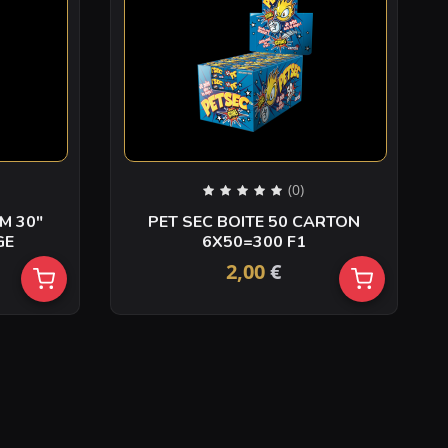
(0)
30″
PET SEC BOITE 50 CARTON
ROUGE
6X50=300 F1
2,00
€