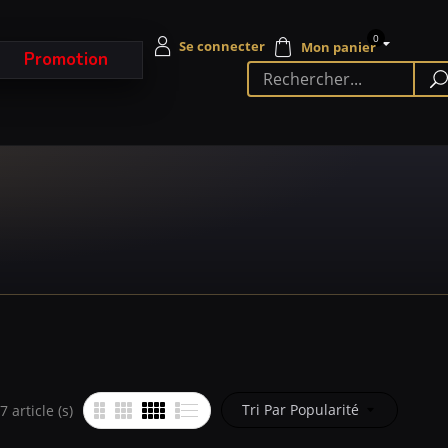
0
Promotion
Tri Par Popularité
 article (s)