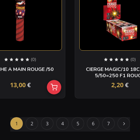
(0)
(0)
TORCHE A MAIN ROUGE /50
CIERGE MAGIC/10 18CM 
5/50=250 F1 
13,00
€
2,20
€
1
2
3
4
5
6
7