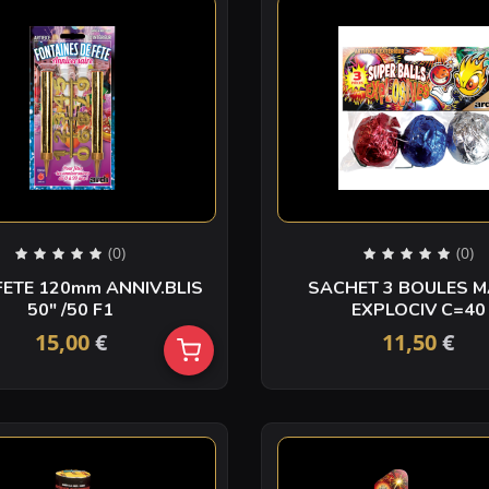
(0)
(0)
FETE 120mm ANNIV.BLIS
SACHET 3 BOULES M
50″ /50 F1
EXPLOCIV C=40
15,00
€
11,50
€