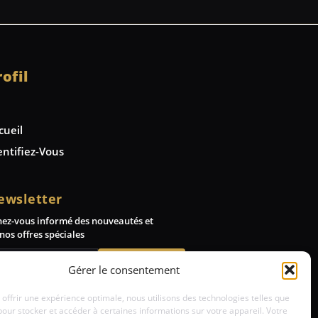
rofil
cueil
entifiez-Vous
ewsletter
nez-vous informé des nouveautés et
nos offres spéciales
Abonnez-vous
Gérer le consentement
 offrir une expérience optimale, nous utilisons des technologies telles que
pour stocker et accéder à certaines informations sur votre appareil. Votre