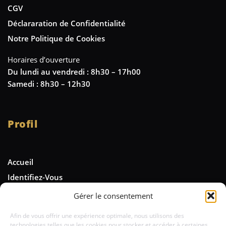
CGV
Déclararation de Confidentialité
Notre Politique de Cookies
Horaires d’ouverture
Du lundi au vendredi : 8h30 – 17h00
Samedi : 8h30 – 12h30
Profil
Accueil
Identifiez-Vous
Gérer le consentement
Newsletter
Afin de vous offrir une expérience optimale, nous utilisons des
technologies telles que les cookies pour stocker et accéder à certaines