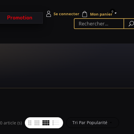
0
Promotion
Tri Par Popularité
 article (s)