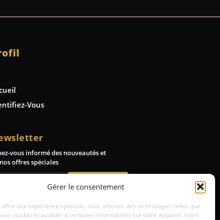
rofil
cueil
entifiez-Vous
ewsletter
nez-vous informé des nouveautés et
nos offres spéciales
Abonnez-vous
Gérer le consentement
 offrir une expérience optimale, nous utilisons des technologies telles que
pour stocker et accéder à certaines informations sur votre appareil. Votre