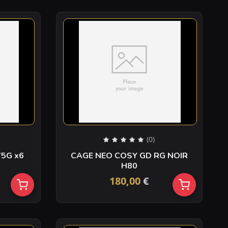
(0)
75G x6
CAGE NEO COSY GD RG NOIR
H80
180,00
€