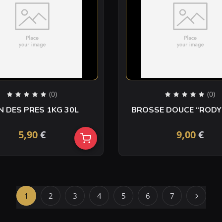
(0)
(0)
N DES PRES 1KG 30L
BROSSE DOUCE “RODY
5,90
€
9,00
€
1
2
3
4
5
6
7