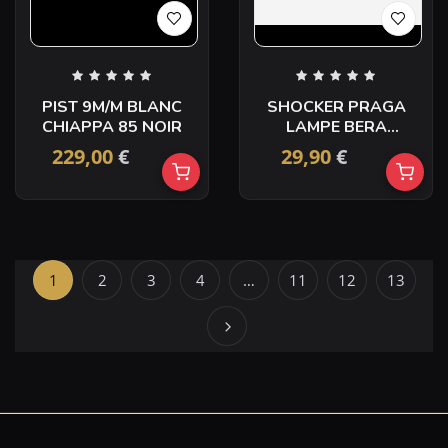
PIST 9M/M BLANC
SHOCKER PRAGA
CHIAPPA 85 NOIR
LAMPE BERA
2400000V
229,00
€
29,90
€
1
2
3
4
…
11
12
13