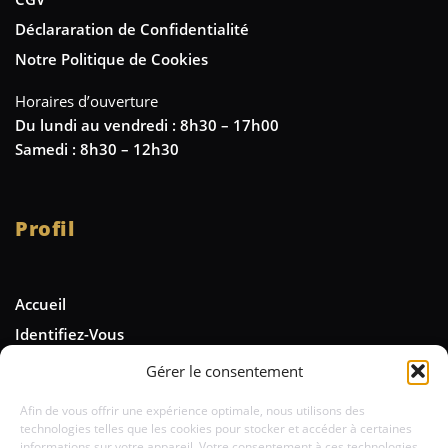
Déclararation de Confidentialité
Notre Politique de Cookies
Horaires d’ouverture
Du lundi au vendredi : 8h30 – 17h00
Samedi : 8h30 – 12h30
Profil
Accueil
Identifiez-Vous
Gérer le consentement
Newsletter
Afin de vous offrir une expérience optimale, nous utilisons des
technologies telles que les cookies pour stocker et accéder à certaines
Tenez-vous informé des nouveautés et
informations sur votre appareil. Votre consentement à ces technologies