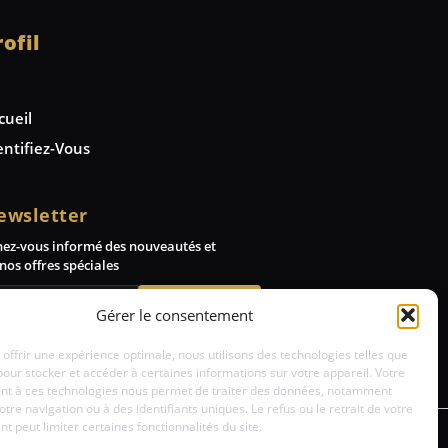
rofil
cueil
entifiez-Vous
ewsletter
nez-vous informé des nouveautés et
nos offres spéciales
Abonnez-vous
Gérer le consentement
 offrir une expérience optimale, nous utilisons des technologies telles que
pour stocker et accéder à certaines informations sur votre appareil. Votre
t à ces technologies nous permet de traiter des données, notamment
votre navigation ou à des identifiants uniques. Le refus ou le retrait de votre
 peut limiter certaines fonctionnalités du site.