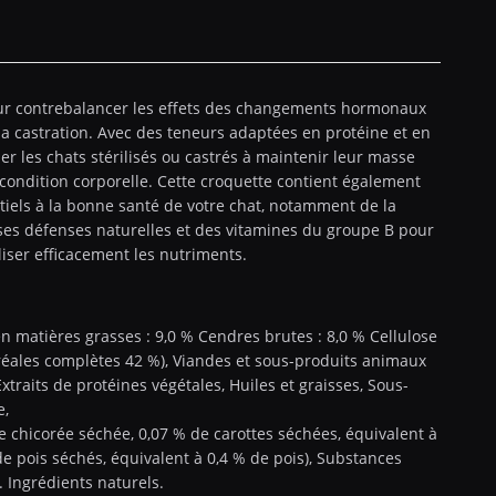
ur contrebalancer les effets des changements hormonaux
 à la castration. Avec des teneurs adaptées en protéine et en
er les chats stérilisés ou castrés à maintenir leur masse
ondition corporelle. Cette croquette contient également
tiels à la bonne santé de votre chat, notamment de la
ses défenses naturelles et des vitamines du groupe B pour
liser efficacement les nutriments.
en matières grasses : 9,0 % Cendres brutes : 8,0 % Cellulose
éréales complètes 42 %), Viandes et sous-produits animaux
Extraits de protéines végétales, Huiles et graisses, Sous-
e,
 chicorée séchée, 0,07 % de carottes séchées, équivalent à
de pois séchés, équivalent à 0,4 % de pois), Substances
. Ingrédients naturels.