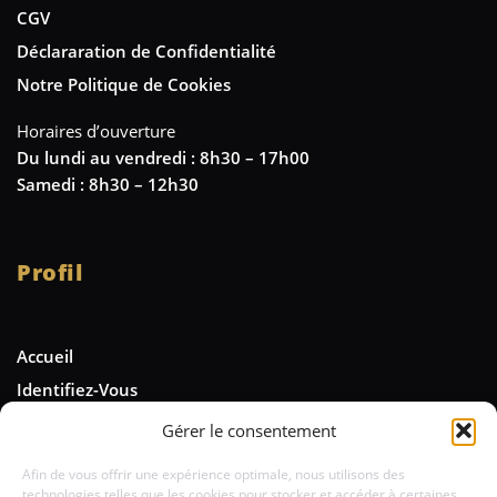
CGV
Déclararation de Confidentialité
Notre Politique de Cookies
Horaires d’ouverture
Du lundi au vendredi : 8h30 – 17h00
Samedi : 8h30 – 12h30
Profil
Accueil
Identifiez-Vous
Gérer le consentement
Newsletter
Afin de vous offrir une expérience optimale, nous utilisons des
technologies telles que les cookies pour stocker et accéder à certaines