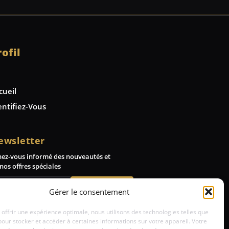
rofil
cueil
entifiez-Vous
ewsletter
nez-vous informé des nouveautés et
nos offres spéciales
Abonnez-vous
Gérer le consentement
 offrir une expérience optimale, nous utilisons des technologies telles que
pour stocker et accéder à certaines informations sur votre appareil. Votre