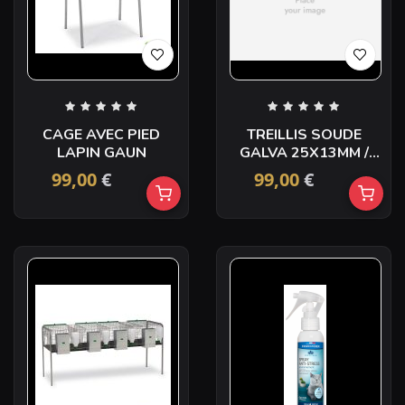
CAGE AVEC PIED
TREILLIS SOUDE
LAPIN GAUN
GALVA 25X13MM /
1M X 5ML
99,00
€
99,00
€