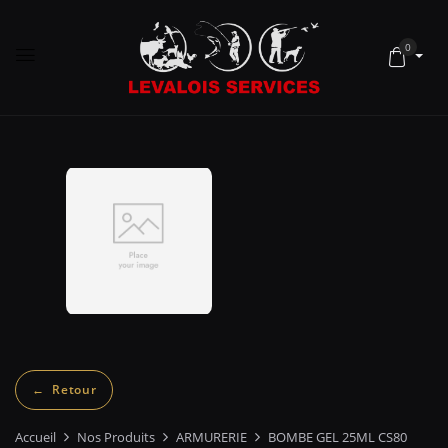
0
Accueil
Nos Produits
ARMURERIE
BOMBE GEL 25ML CS80