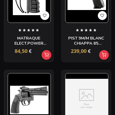
MATRAQUE
PIST 9M/M BLANC
ELECT.POWER
CHIAPPA 85
200000V
CHROME
84,50
€
239,00
€