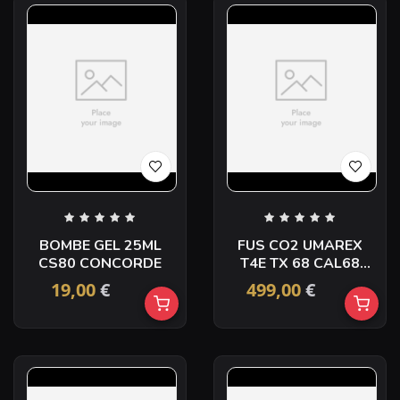
BOMBE GEL 25ML
FUS CO2 UMAREX
CS80 CONCORDE
T4E TX 68 CAL68
16CP
19,00
€
499,00
€