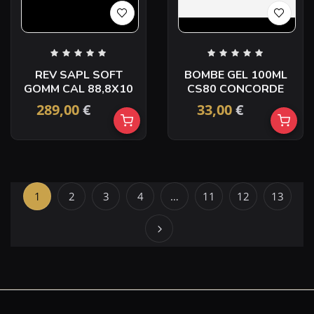
REV SAPL SOFT
BOMBE GEL 100ML
GOMM CAL 88,8X10
CS80 CONCORDE
289,00
€
33,00
€
1
2
3
4
…
11
12
13