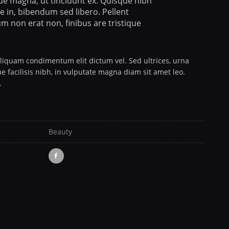
que magna, ut tincidunt ex. Quisque nibh
ue in, bibendum sed libero. Pellent
m non erat non, finibus are tristique
liquam condimentum elit dictum vel. Sed ultrices, urna
e facilisis nibh, in vulputate magna diam sit amet leo.
.
Beauty