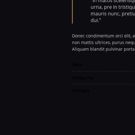
“In mattis sceleris
urna, pre in tristiq
mauris nunc, pretiu
dui.”
Donec condimentum orci elit, a
non mattis ultrices, purus nequ
Aliquam blandit pulvinar porta
Date
Catégories
Partager