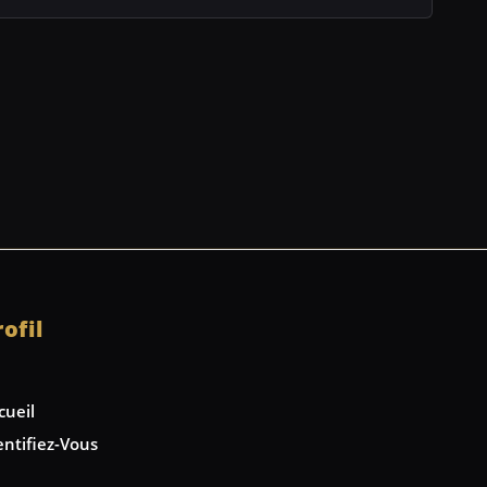
rofil
cueil
entifiez-Vous