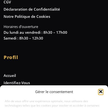
CGV
Déclararation de Confidentialité
Notre Politique de Cookies
Horaires d’ouverture
Du lundi au vendredi : 8h30 – 17h00
Samedi : 8h30 – 12h30
Profil
Accueil
Identifiez-Vous
Gérer le consentement
Newsletter
Afin de vous offrir une expérience optimale, nous utilisons des
technologies telles que les cookies pour stocker et accéder à certaines
Tenez-vous informé des nouveautés et