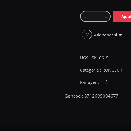
Ajou
Add to wishlist
UGS :
SK16615
Catégorie :
RONGEUR
Partager :