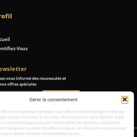
rofil
cueil
entifiez-Vous
ewsletter
nez-vous informé des nouveautés et
nos offres spéciales
Abonnez-vous
Gérer le consentement
 offrir une expérience optimale, nous utilisons des technologies telles que
pour stocker et accéder à certaines informations sur votre appareil. Votre
t à ces technologies nous permet de traiter des données, notamment
votre navigation ou à des identifiants uniques. Le refus ou le retrait de votre
 peut limiter certaines fonctionnalités du site.