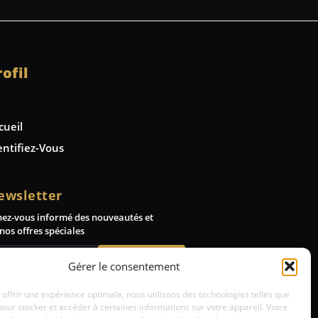
rofil
cueil
entifiez-Vous
ewsletter
nez-vous informé des nouveautés et
nos offres spéciales
Abonnez-vous
Gérer le consentement
 offrir une expérience optimale, nous utilisons des technologies telles que
pour stocker et accéder à certaines informations sur votre appareil. Votre