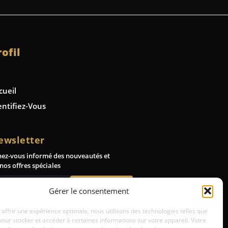
rofil
cueil
entifiez-Vous
ewsletter
nez-vous informé des nouveautés et
nos offres spéciales
Abonnez-vous
Gérer le consentement
 offrir une expérience optimale, nous utilisons des technologies telles que
pour stocker et accéder à certaines informations sur votre appareil. Votre