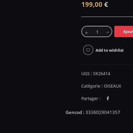
199,00
€
Ajou
Add to wishlist
UGS :
SK26414
Catégorie :
OISEAUX
Partager :