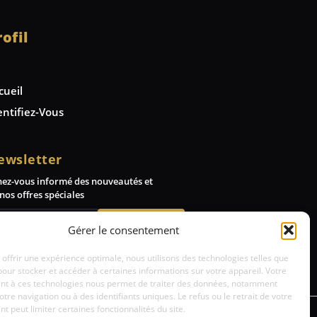
rofil
cueil
entifiez-Vous
ewsletter
nez-vous informé des nouveautés et
nos offres spéciales
Abonnez-vous
Gérer le consentement
 offrir une expérience optimale, nous utilisons des technologies telles que
pour stocker et accéder à certaines informations sur votre appareil. Votre
t à ces technologies nous permet de traiter des données, notamment
votre navigation ou à des identifiants uniques. Le refus ou le retrait de votre
 peut limiter certaines fonctionnalités du site.