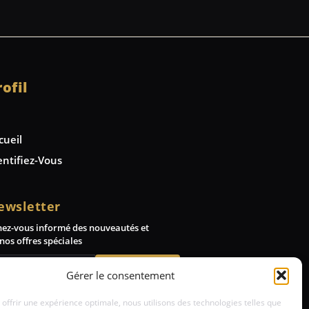
rofil
cueil
entifiez-Vous
ewsletter
nez-vous informé des nouveautés et
nos offres spéciales
Abonnez-vous
Gérer le consentement
 offrir une expérience optimale, nous utilisons des technologies telles que