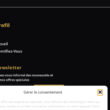
rofil
cueil
entifiez-Vous
ewsletter
nez-vous informé des nouveautés et
nos offres spéciales
Abonnez-vous
Gérer le consentement
 offrir une expérience optimale, nous utilisons des technologies telles que
pour stocker et accéder à certaines informations sur votre appareil. Votre