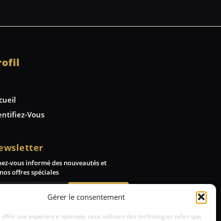
rofil
cueil
entifiez-Vous
ewsletter
nez-vous informé des nouveautés et
nos offres spéciales
Abonnez-vous
Gérer le consentement
 offrir une expérience optimale, nous utilisons des technologies telles que