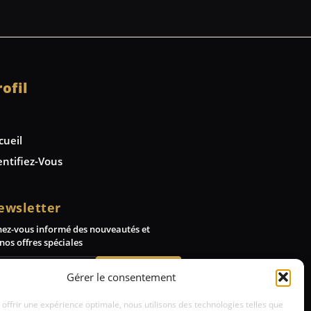
rofil
cueil
entifiez-Vous
ewsletter
nez-vous informé des nouveautés et
nos offres spéciales
Abonnez-vous
Gérer le consentement
 offrir une expérience optimale, nous utilisons des technologies telles que