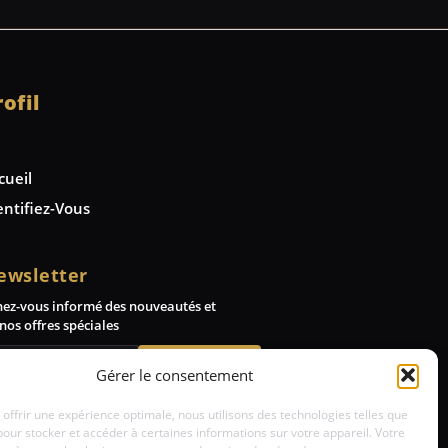
rofil
cueil
entifiez-Vous
ewsletter
nez-vous informé des nouveautés et
nos offres spéciales
Abonnez-vous
Gérer le consentement
 offrir une expérience optimale, nous utilisons des technologies telles que
pour stocker et accéder à certaines informations sur votre appareil. Votre