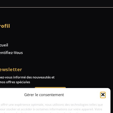
rofil
cueil
entifiez-Vous
ewsletter
nez-vous informé des nouveautés et
nos offres spéciales
Abonnez-vous
Gérer le consentement
 offrir une expérience optimale, nous utilisons des technologies telles que
pour stocker et accéder à certaines informations sur votre appareil. Votre