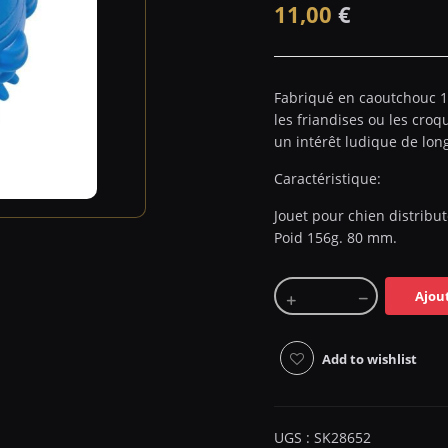
11,00
€
Fabriqué en caoutchouc 10
les friandises ou les croq
un intérêt ludique de lon
Caractéristique:
Jouet pour chien distribu
Poid 156g. 80 mm.
Ajou
Add to wishlist
UGS :
SK28652