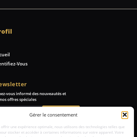
rofil
cueil
entifiez-Vous
ewsletter
nez-vous informé des nouveautés et
nos offres spéciales
Abonnez-vous
Gérer le consentement
 offrir une expérience optimale, nous utilisons des technologies telles que
pour stocker et accéder à certaines informations sur votre appareil. Votre