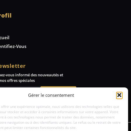
rofil
cueil
entifiez-Vous
ewsletter
nez-vous informé des nouveautés et
nos offres spéciales
Abonnez-vous
Gérer le consentement
 offrir une expérience optimale, nous utilisons des technologies telles que
pour stocker et accéder à certaines informations sur votre appareil. Votre
t à ces technologies nous permet de traiter des données, notamment
votre navigation ou à des identifiants uniques. Le refus ou le retrait de votre
 peut limiter certaines fonctionnalités du site.