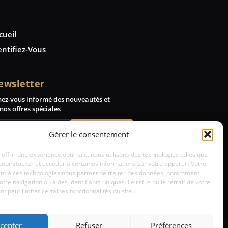
cueil
entifiez-Vous
ewsletter
nez-vous informé des nouveautés et
nos offres spéciales
Abonnez-vous
Gérer le consentement
 offrir une expérience optimale, nous utilisons des technologies telles que
pour stocker et accéder à certaines informations sur votre appareil. Votre
t à ces technologies nous permet de traiter des données, notamment
votre navigation ou à des identifiants uniques. Le refus ou le retrait de votre
 peut limiter certaines fonctionnalités du site.
cepter
Refuser
Préférences