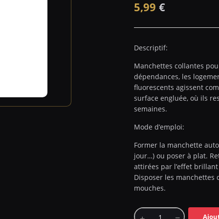
5,99
€
Descriptif:
Manchettes collantes pour
dépendances, les logement
fluorescents agissent com
surface engluée, où ils re
semaines.
Mode d’emploi:
Former la manchette autou
jour…) ou poser à plat. Re
attirées par l’effet brillan
Disposer les manchettes d
mouches.
Ajou