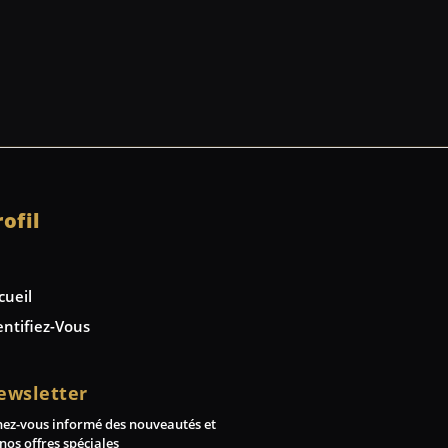
rofil
cueil
entifiez-Vous
ewsletter
nez-vous informé des nouveautés et
nos offres spéciales