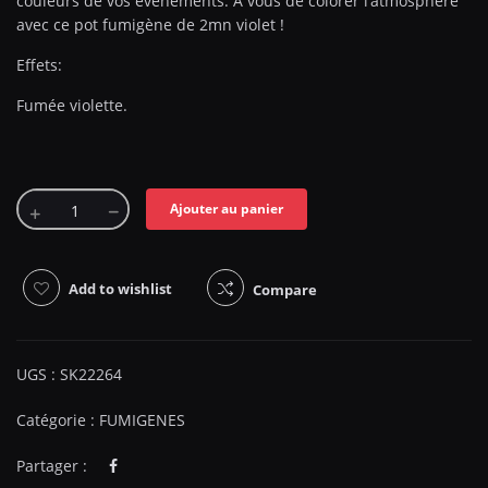
couleurs de vos évènements. A vous de colorer l’atmosphère
avec ce pot fumigène de 2mn violet !
Effets:
Fumée violette.
Ajouter au panier
Add to wishlist
Compare
UGS :
SK22264
Catégorie :
FUMIGENES
Partager :