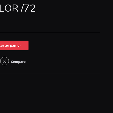
LOR /72
ter au panier
Compare