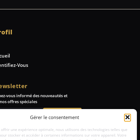
rofil
cueil
entifiez-Vous
ewsletter
nez-vous informé des nouveautés et
nos offres spéciales
Abonnez-vous
Gérer le consentement
 offrir une expérience optimale, nous utilisons des technologies telles que
pour stocker et accéder à certaines informations sur votre appareil. Votre