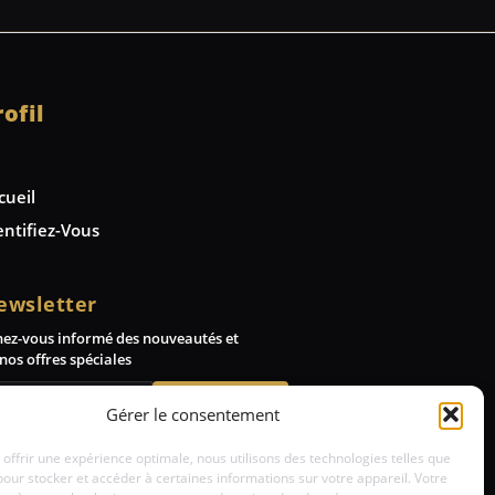
rofil
cueil
entifiez-Vous
ewsletter
nez-vous informé des nouveautés et
nos offres spéciales
Abonnez-vous
Gérer le consentement
 offrir une expérience optimale, nous utilisons des technologies telles que
pour stocker et accéder à certaines informations sur votre appareil. Votre