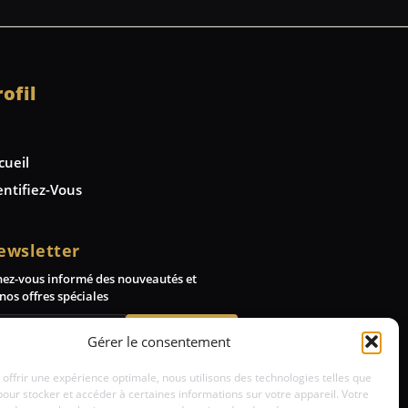
rofil
cueil
entifiez-Vous
ewsletter
nez-vous informé des nouveautés et
nos offres spéciales
Abonnez-vous
Gérer le consentement
 offrir une expérience optimale, nous utilisons des technologies telles que
pour stocker et accéder à certaines informations sur votre appareil. Votre