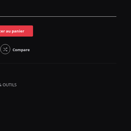
ter au panier
Compare
& OUTILS