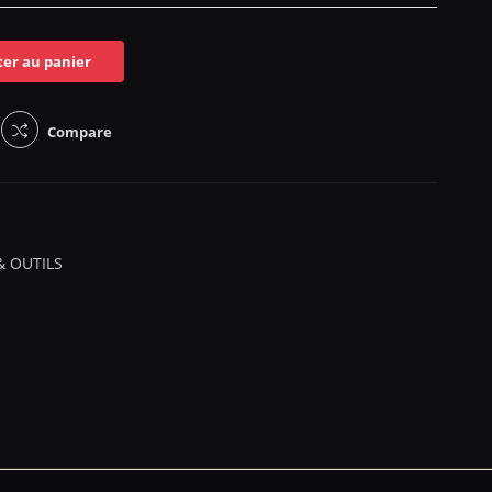
ter au panier
Compare
& OUTILS