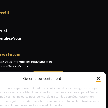
rofil
cueil
entifiez-Vous
ewsletter
nez-vous informé des nouveautés et
nos offres spéciales
Abonnez-vous
Gérer le consentement
 offrir une expérience optimale, nous utilisons des technologies telles que
pour stocker et accéder à certaines informations sur votre appareil. Votre
t à ces technologies nous permet de traiter des données, notamment
votre navigation ou à des identifiants uniques. Le refus ou le retrait de votre
 peut limiter certaines fonctionnalités du site.