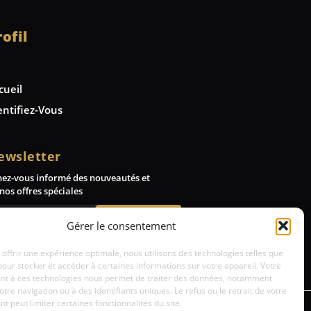
rofil
cueil
entifiez-Vous
ewsletter
nez-vous informé des nouveautés et
nos offres spéciales
Abonnez-vous
Gérer le consentement
 offrir une expérience optimale, nous utilisons des technologies telles que
pour stocker et accéder à certaines informations sur votre appareil. Votre
t à ces technologies nous permet de traiter des données, notamment
votre navigation ou à des identifiants uniques. Le refus ou le retrait de votre
 peut limiter certaines fonctionnalités du site.