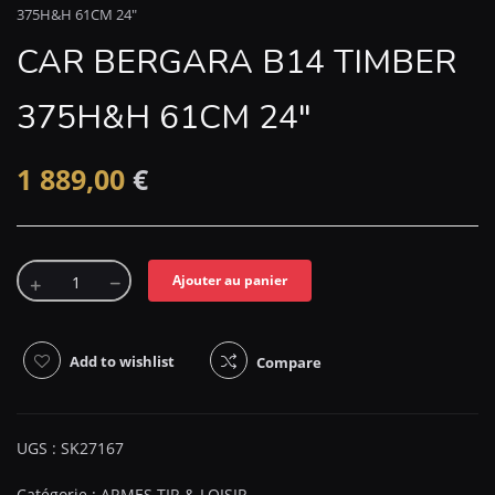
375H&H 61CM 24″
CAR BERGARA B14 TIMBER
375H&H 61CM 24″
1 889,00
€
Ajouter au panier
Add to wishlist
Compare
UGS :
SK27167
Catégorie :
ARMES TIR & LOISIR