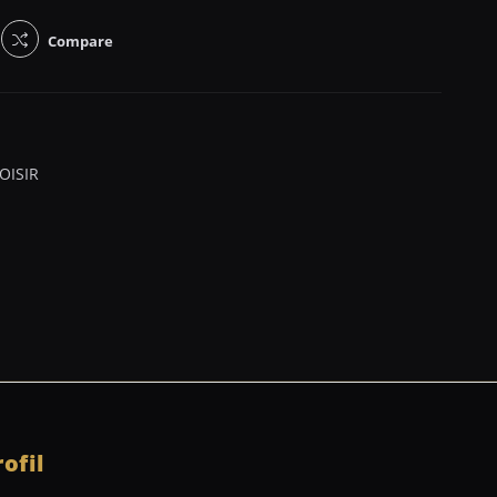
Compare
OISIR
rofil