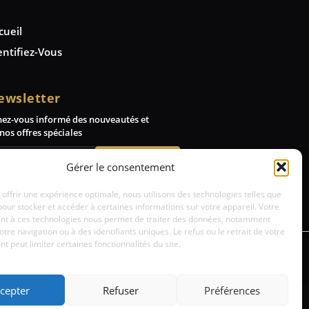
cueil
entifiez-Vous
ewsletter
nez-vous informé des nouveautés et
nos offres spéciales
Abonnez-vous
Gérer le consentement
 offrir une expérience optimale, nous utilisons des technologies telles que
pour stocker et accéder à certaines informations sur votre appareil. Votre
t à ces technologies nous permet de traiter des données, notamment
votre navigation ou à des identifiants uniques. Le refus ou le retrait de votre
 peut limiter certaines fonctionnalités du site.
cepter
Refuser
Préférences