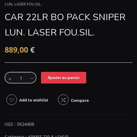
LUN. LASER FOU.SIL.
CAR 22LR BO PACK SNIPER
LUN. LASER FOU.SIL.
889,00
€
Ajouter au panier
Add to wishlist
Compare
UGS :
SK24408
Catégorie :
ARMES TIR & LOISIR