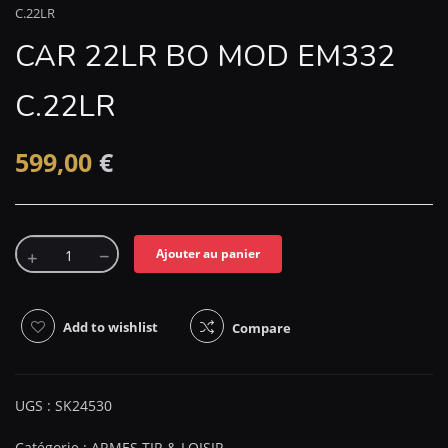
C.22LR
CAR 22LR BO MOD EM332
C.22LR
599,00
€
Ajouter au panier
Add to wishlist
Compare
UGS :
SK24530
Catégorie :
ARMES TIR & LOISIR