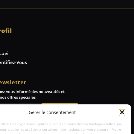
rofil
cueil
entifiez-Vous
ewsletter
nez-vous informé des nouveautés et
nos offres spéciales
Abonnez-vous
Gérer le consentement
 offrir une expérience optimale, nous utilisons des technologies telles que
pour stocker et accéder à certaines informations sur votre appareil. Votre