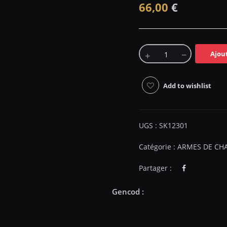
66,00
€
Ajou
Add to wishlist
UGS :
SK12301
Catégorie :
ARMES DE CH
Partager :