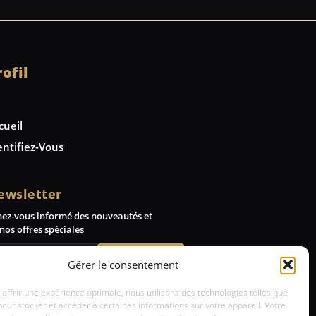
rofil
cueil
entifiez-Vous
ewsletter
nez-vous informé des nouveautés et
nos offres spéciales
Abonnez-vous
Gérer le consentement
 offrir une expérience optimale, nous utilisons des technologies telles que
pour stocker et accéder à certaines informations sur votre appareil. Votre