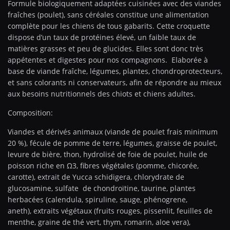
Formule biologiquement adaptées cuisinées avec des viandes
fraîches (poulet), sans céréales constitue une alimentation
complète pour les chiens de tous gabarits. Cette croquette
dispose d’un taux de protéines élevé, un faible taux de
matières grasses et peu de glucides. Elles sont donc très
appétentes et digestes pour nos compagnons. Elaborée à
base de viande fraîche, légumes, plantes, chondroprotecteurs,
et sans colorants ni conservateurs, afin de répondre au mieux
aux besoins nutritionnels des chiots et chiens adultes.
Composition:
Viandes et dérivés animaux (viande de poulet frais minimum
20 %), fécule de pomme de terre, légumes, graisse de poulet,
levure de bière, thon, hydrolisé de foie de poulet, huile de
poisson riche en Ω3, fibres végétales (pomme, chicorée,
carotte), extrait de Yucca schidigera, chlorydrate de
glucosamine, sulfate de chondroïtine, taurine, plantes
herbacées (calendula, spiruline, sauge, phénogrene,
aneth), extraits végétaux (fruits rouges, pissenlit, feuilles de
menthe, graine de thé vert, thym, romarin, aloe vera),