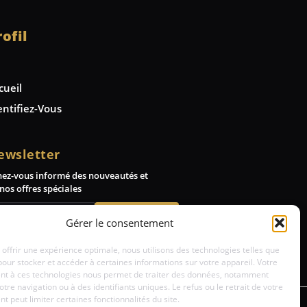
rofil
cueil
entifiez-Vous
ewsletter
nez-vous informé des nouveautés et
nos offres spéciales
Abonnez-vous
Gérer le consentement
 offrir une expérience optimale, nous utilisons des technologies telles que
pour stocker et accéder à certaines informations sur votre appareil. Votre
t à ces technologies nous permet de traiter des données, notamment
votre navigation ou à des identifiants uniques. Le refus ou le retrait de votre
 peut limiter certaines fonctionnalités du site.