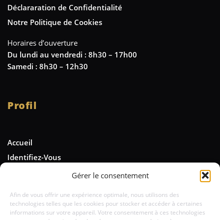
Déclararation de Confidentialité
Notre Politique de Cookies
Horaires d’ouverture
Du lundi au vendredi : 8h30 – 17h00
Samedi : 8h30 – 12h30
Profil
Accueil
Identifiez-Vous
Gérer le consentement
Newsletter
Afin de vous offrir une expérience optimale, nous utilisons des
technologies telles que les cookies pour stocker et accéder à certaines
Tenez-vous informé des nouveautés et
informations sur votre appareil. Votre consentement à ces technologies
de nos offres spéciales