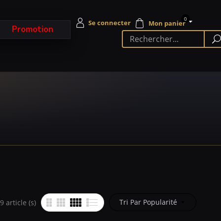
0
Promotion
Tri Par Popularité
 article (s)