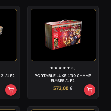
(0)
SHOW BOX SENSATION 2′ /1 F2
PORTABLE LUXE 1’30 CHAMP
ELYSEE /1 F2
572,00
€