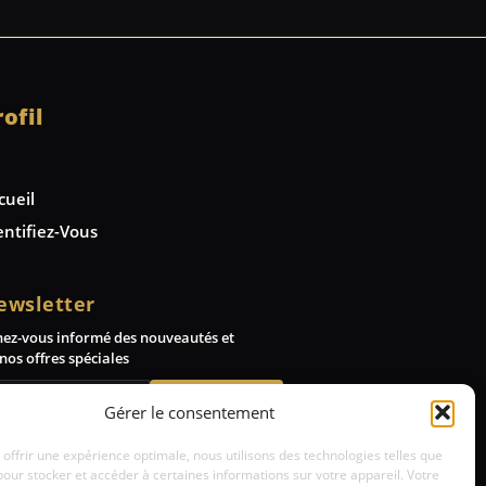
rofil
cueil
entifiez-Vous
ewsletter
nez-vous informé des nouveautés et
nos offres spéciales
Abonnez-vous
Gérer le consentement
 offrir une expérience optimale, nous utilisons des technologies telles que
pour stocker et accéder à certaines informations sur votre appareil. Votre