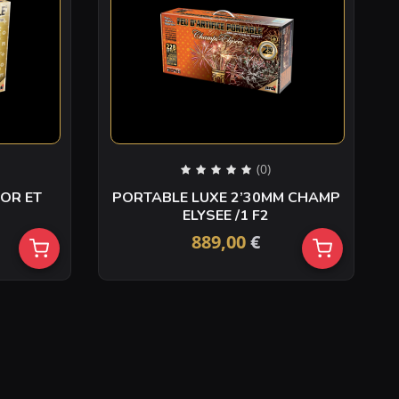
(0)
 OR ET
PORTABLE LUXE 2’30MM CHAMP
ELYSEE /1 F2
889,00
€