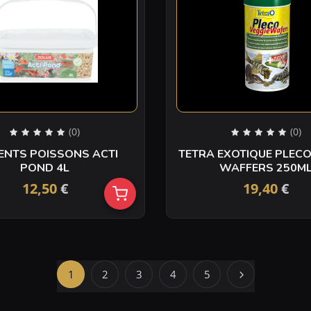
(0)
(0)
ENTS POISSONS ACTI
TETRA EXOTIQUE PLECO
POND 4L
WAFFERS 250M
12,50
€
19,40
€
1
2
3
4
5