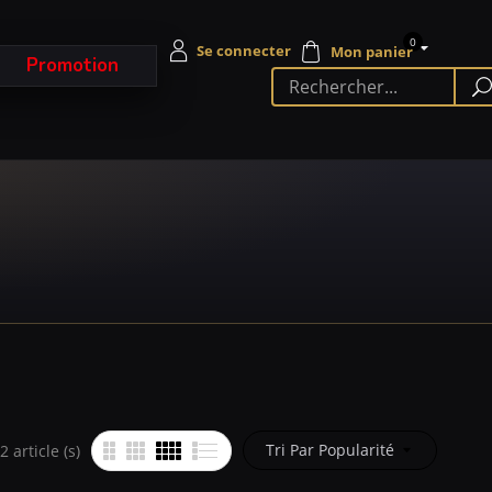
0
Promotion
Tri Par Popularité
 article (s)