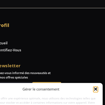
rofil
cueil
entifiez-Vous
ewsletter
nez-vous informé des nouveautés et
nos offres spéciales
Abonnez-vous
Gérer le consentement
 offrir une expérience optimale, nous utilisons des technologies telles que
pour stocker et accéder à certaines informations sur votre appareil. Votre