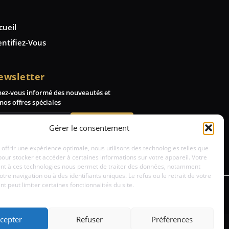
cueil
entifiez-Vous
ewsletter
nez-vous informé des nouveautés et
nos offres spéciales
Abonnez-vous
Gérer le consentement
 offrir une expérience optimale, nous utilisons des technologies telles que
pour stocker et accéder à certaines informations sur votre appareil. Votre
t à ces technologies nous permet de traiter des données, notamment
votre navigation ou à des identifiants uniques. Le refus ou le retrait de votre
 peut limiter certaines fonctionnalités du site.
cepter
Refuser
Préférences