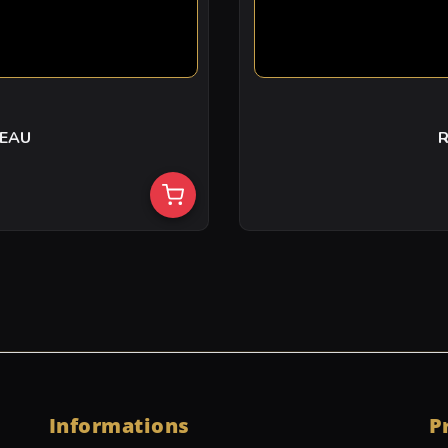
 EAU
R
Informations
P