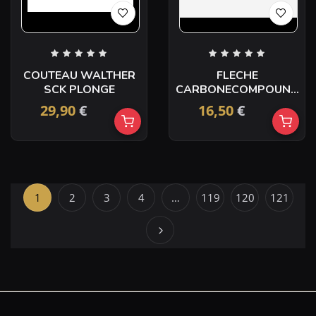
COUTEAU WALTHER
FLECHE
SCK PLONGE
CARBONECOMPOUND
32″ PLUME D7.6MM
29,90
€
16,50
€
SPINE 340
1
2
3
4
…
119
120
121